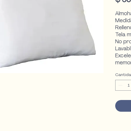
Almoh
Medid
Rellen
Tela m
No pro
Lavabl
Excel
memor
Cantid