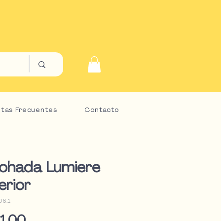
tas Frecuentes
Contacto
ohada Lumiere
erior
06.1
Precio
1,00