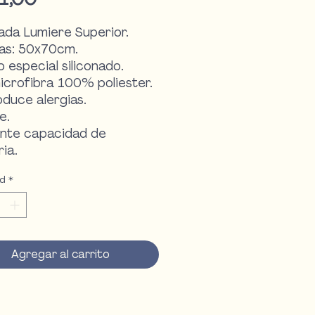
ada Lumiere Superior.
as: 50x70cm.
o especial siliconado.
icrofibra 100% poliester.
duce alergias.
e.
ente capacidad de
ia.
ad
*
Agregar al carrito