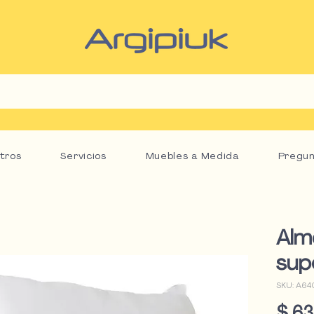
tros
Servicios
Muebles a Medida
Pregun
Alm
sup
SKU: A64
$ 63