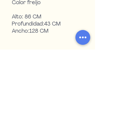
Color freijo
Alto:
86 CM
Profundidad:
43 CM
Ancho:
128 CM
Teléfono:
4722 2516
|
4723 5909
WhatsApp:
098 571 152
|
099 055 507
argipiukventas@gmail.com
Paysandú - Uruguay
Encontranos en redes sociales