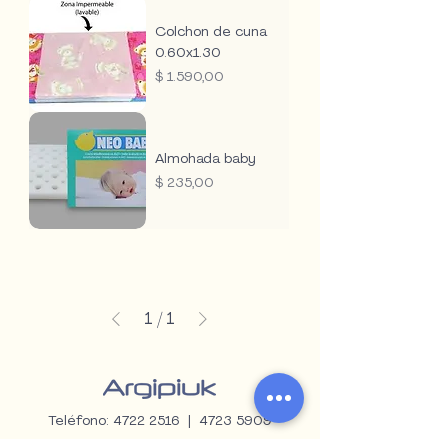
Colchon de cuna
0.60x1.30
Precio
$ 1.590,00
Almohada baby
Precio
$ 235,00
1
/
1
Teléfono:
4722 2516
|
4723 5909
WhatsApp:
098 571 152
|
099 055 507