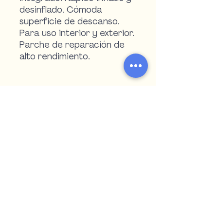
desinflado. Cómoda
superficie de descanso.
Para uso interior y exterior.
Parche de reparación de
alto rendimiento.
Teléfono:
4722 2516
|
4723 5909
WhatsApp:
098 571 152
|
099 055 507
argipiukventas@gmail.com
Paysandú - Uruguay
Encontranos en redes sociales