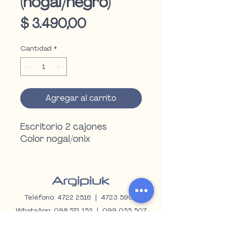
(nogal/negro)
Precio
$ 3.490,00
Cantidad
*
Agregar al carrito
Escritorio 2 cajones
Color nogal/onix
Teléfono:
4722 2516
|
4723 5909
WhatsApp:
098 571 152
|
099 055 507