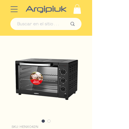
SKU: HENX042N