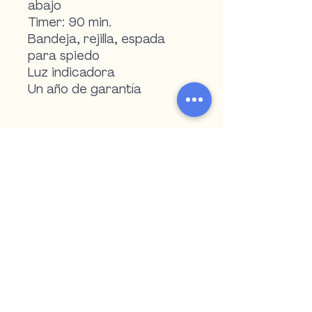
abajo
Timer: 90 min.
Bandeja, rejilla, espada
para spiedo
Luz indicadora
Un año de garantía
Al.: 350 mm Pr.: 418 mm An.:
547 mm
Teléfono:
4722 2516
|
4723 5909
WhatsApp:
098 571 152
|
099 055 507
argipiukventas@gmail.com
Paysandú - Uruguay
Encontranos en redes sociales