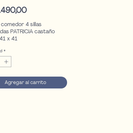
Precio
.490,00
comedor 4 sillas
adas PATRICIA castaño
41 x 41
ad
*
Agregar al carrito