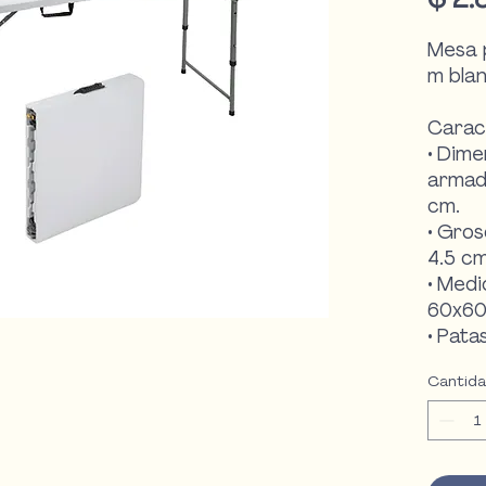
Mesa p
m bla
Caract
• Dime
armad
cm.
• Gros
4.5 cm
• Medi
60x60
• Pata
Gomas 
Cantid
inferi
movimi
• Mate
de ac