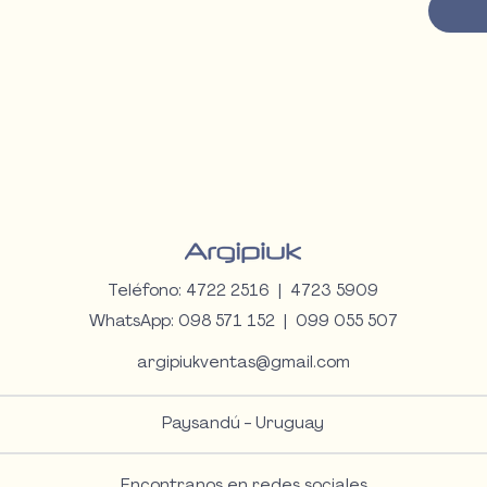
• Aros
cuando
Teléfono: 4722 2516 | 4723 5909
WhatsApp:
098 571 152 |
099 055 507
argipiukventas@gmail.com
Paysandú - Uruguay
Encontranos en redes sociales