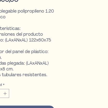
legable polipropileno 1.20
nco
erísticas:
nsiones del producto
o: (LAxANxAL) 122x60x75
or del panel de plástico:
.
das plegada: (LAxANxAL)
x8 cm.
s tubulares resistentes.
plásticas en la parte
ad
*
or de las patas que evitan
entos y deslizamientos.
rial: Plástico y estructura
ero.