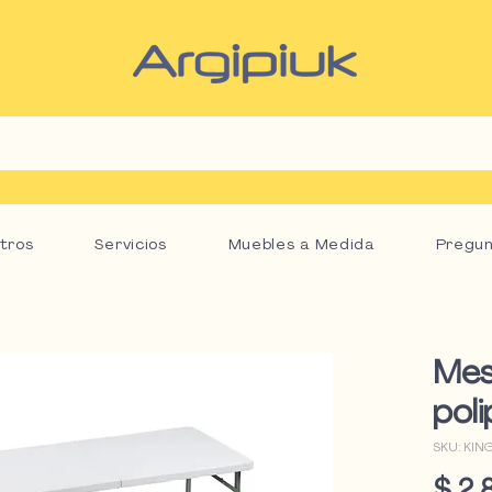
tros
Servicios
Muebles a Medida
Pregun
Mes
pol
SKU: KIN
$ 2.