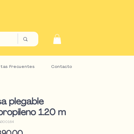
tas Frecuentes
Contacto
a plegable
ipropileno 1.20 m
G300164
Precio
890,00