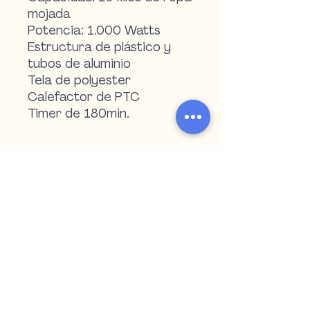
mojada
Potencia: 1.000 Watts
Estructura de plástico y
tubos de aluminio
Tela de polyester
Calefactor de PTC
Timer de 180min.
Doble protección de
seguridad
No incluye perchas
4 Ruedas
Teléfono:
4722 2516
|
4723 5909
Medidas: An.:700 mm x
WhatsApp:
Pr.:450 mm x Al.:1480 mm
098 571 152
|
099 055 507
argipiukventas@gmail.com
Paysandú - Uruguay