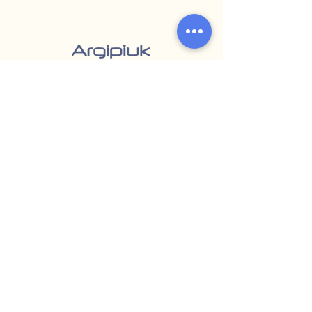
Teléfono:
4722 2516
|
4723 5909
WhatsApp:
098 571 152
|
099 055 507
argipiukventas@gmail.com
Paysandú - Uruguay
Encontranos en redes sociales
Diseño: Franco Millán - Vértice Marketing Digital