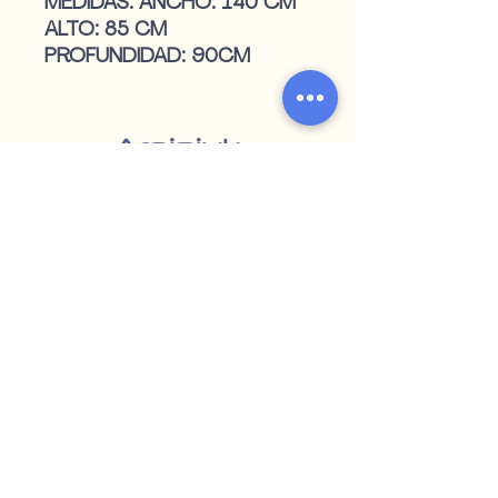
MEDIDAS: ANCHO: 140 CM
ALTO: 85 CM
PROFUNDIDAD: 90CM
Teléfono:
4722 2516
|
4723 5909
WhatsApp:
098 571 152
|
099 055 507
argipiukventas@gmail.com
Paysandú - Uruguay
Encontranos en redes sociales