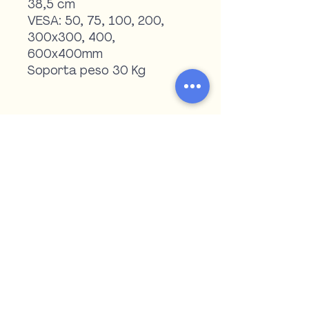
38,5 cm
VESA: 50, 75, 100, 200,
300x300, 400,
600x400mm
Soporta peso 30 Kg
Teléfono:
4722 2516
|
4723 5909
WhatsApp:
098 571 152
|
099 055 507
argipiukventas@gmail.com
Paysandú - Uruguay
Encontranos en redes sociales